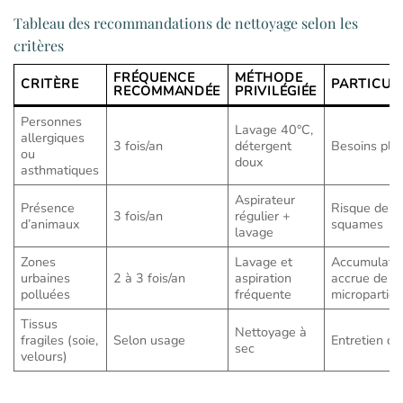
Tableau des recommandations de nettoyage selon les
critères
FRÉQUENCE
MÉTHODE
CRITÈRE
PARTICUL
RECOMMANDÉE
PRIVILÉGIÉE
Personnes
Lavage 40°C,
allergiques
3 fois/an
détergent
Besoins plus
ou
doux
asthmatiques
Aspirateur
Présence
Risque de po
3 fois/an
régulier +
d’animaux
squames
lavage
Zones
Lavage et
Accumulati
urbaines
2 à 3 fois/an
aspiration
accrue de
polluées
fréquente
microparticu
Tissus
Nettoyage à
fragiles (soie,
Selon usage
Entretien dé
sec
velours)