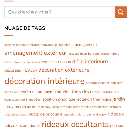
NUAGE DE TAGS
aménagement
accessoires pour enfants
ambiance guinguette
aménagement extérieur
astuces déco
bureaux
choisir rideau
déco intérieure
conseils rideaux
choix rideaux
coin lecture
décoration extérieure
décoration balcon
décoration intérieure
endormissement
entretien
idées déco
fenêtres
homebyme
hôtels
des tissus
installer brise-vue
jardin
isolation phonique
isolation thermique
investissement immobilier
leroy merlin
meilleurs rideaux occultants
mesurer fenêtres
modernité
nettoyer
rideaux
outils de bricolage
toile de terrasse
pose de rails
retouche rideaux
rideaux occultants
rideaux acoustiques
rideaux