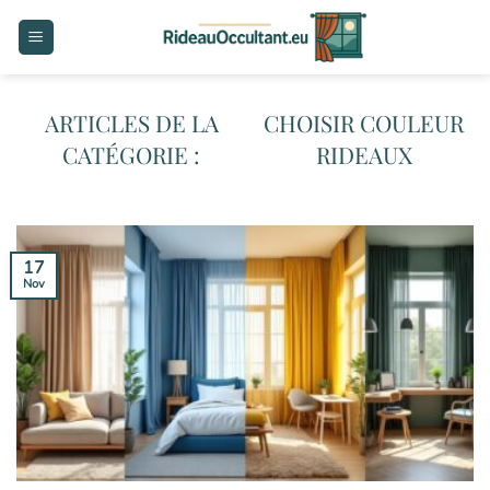
Passer
au
contenu
CHOISIR COULEUR
RIDEAUX
17
Nov