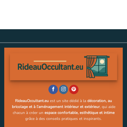
RideauOccultant.eu
est un site dédié à la
décoration, au
bricolage et à l’aménagement intérieur et extérieur
, qui aide
chacun à créer un
espace confortable, esthétique et intime
grâce à des conseils pratiques et inspirants.