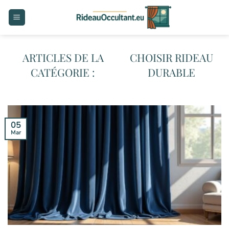
Passer
au
contenu
CHOISIR RIDEAU
DURABLE
05
Mar