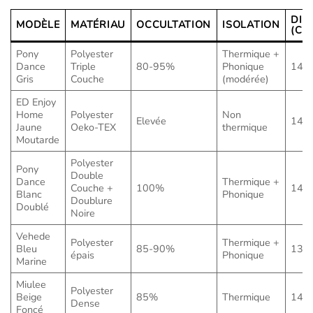
DIM
MODÈLE
MATÉRIAU
OCCULTATION
ISOLATION
(CM
Pony
Polyester
Thermique +
Dance
Triple
80-95%
Phonique
140 
Gris
Couche
(modérée)
ED Enjoy
Home
Polyester
Non
Elevée
140 
Jaune
Oeko-TEX
thermique
Moutarde
Polyester
Pony
Double
Dance
Thermique +
Couche +
100%
140 
Blanc
Phonique
Doublure
Doublé
Noire
Vehede
Polyester
Thermique +
Bleu
85-90%
132 
épais
Phonique
Marine
Miulee
Polyester
Beige
85%
Thermique
140 
Dense
Foncé