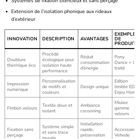
Systèmes de fixation silencieux et sans perçage
Extension de l’isolation phonique aux rideaux
d’extérieur
EXEMPLE
INNOVATION
DESCRIPTION
AVANTAGES
DE
PRODUIT
Procédé
Réduit
Pony
Doublure
écologique pour
consommation
Dance + lin
thermique éco
isolation haute
d’énergie
traité
performance
Personnalisation
Edition
Impression
de motifs et
Design unique
limitée ED
numérique
couleurs
Enjoy Home
Miulee
Textile doux et
Ambiance
Finition velours
gamme
isolant
cocooning
velours
Installation
Système simple
Fixation sans
rapide,
Accessoires
et sans trace
perçage
préservation
Vehede
murale