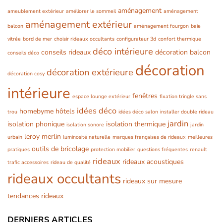
aménagement
ameublement extérieur
améliorer le sommeil
aménagement
aménagement extérieur
balcon
aménagement fourgon
baie
vitrée
bord de mer
choisir rideaux occultants
configurateur 3d
confort thermique
déco intérieure
conseils rideaux
décoration balcon
conseils déco
décoration
décoration extérieure
décoration cosy
intérieure
fenêtres
espace lounge extérieur
fixation tringle sans
idées déco
homebyme
hôtels
trou
idées déco salon
installer double rideau
jardin
isolation phonique
isolation thermique
isolation sonore
jardin
leroy merlin
urbain
luminosité naturelle
marques françaises de rideaux
meilleures
outils de bricolage
pratiques
protection mobilier
questions fréquentes
renault
rideaux
rideaux acoustiques
trafic accessoires
rideau de qualité
rideaux occultants
rideaux sur mesure
tendances rideaux
DERNIERS ARTICLES