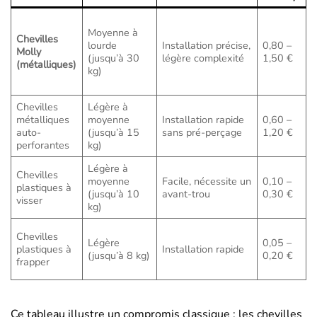
T
Moyenne à
r
Chevilles
lourde
Installation précise,
0,80 –
l
Molly
(jusqu’à 30
légère complexité
1,50 €
d
(métalliques)
kg)
r
é
Chevilles
Légère à
T
métalliques
moyenne
Installation rapide
0,60 –
v
auto-
(jusqu’à 15
sans pré-perçage
1,20 €
l
perforantes
kg)
Légère à
R
Chevilles
moyenne
Facile, nécessite un
0,10 –
l
plastiques à
(jusqu’à 10
avant-trou
0,30 €
t
visser
kg)
é
R
Chevilles
Légère
0,05 –
l
plastiques à
Installation rapide
(jusqu’à 8 kg)
0,20 €
i
frapper
p
Ce tableau illustre un compromis classique : les chevilles