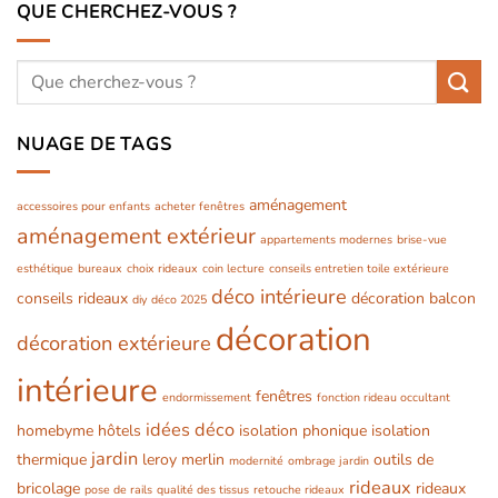
QUE CHERCHEZ-VOUS ?
NUAGE DE TAGS
aménagement
accessoires pour enfants
acheter fenêtres
aménagement extérieur
appartements modernes
brise-vue
esthétique
bureaux
choix rideaux
coin lecture
conseils entretien toile extérieure
déco intérieure
conseils rideaux
décoration balcon
diy
déco 2025
décoration
décoration extérieure
intérieure
fenêtres
endormissement
fonction rideau occultant
idées déco
homebyme
hôtels
isolation phonique
isolation
jardin
thermique
leroy merlin
outils de
modernité
ombrage jardin
rideaux
bricolage
rideaux
pose de rails
qualité des tissus
retouche rideaux