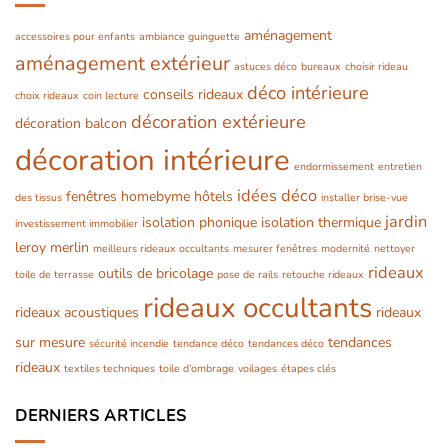
aménagement
accessoires pour enfants
ambiance guinguette
aménagement extérieur
astuces déco
bureaux
choisir rideau
déco intérieure
conseils rideaux
choix rideaux
coin lecture
décoration extérieure
décoration balcon
décoration intérieure
endormissement
entretien
idées déco
fenêtres
homebyme
hôtels
des tissus
installer brise-vue
jardin
isolation phonique
isolation thermique
investissement immobilier
leroy merlin
meilleurs rideaux occultants
mesurer fenêtres
modernité
nettoyer
rideaux
outils de bricolage
toile de terrasse
pose de rails
retouche rideaux
rideaux occultants
rideaux acoustiques
rideaux
sur mesure
tendances
sécurité incendie
tendance déco
tendances déco
rideaux
textiles techniques
toile d’ombrage
voilages
étapes clés
DERNIERS ARTICLES