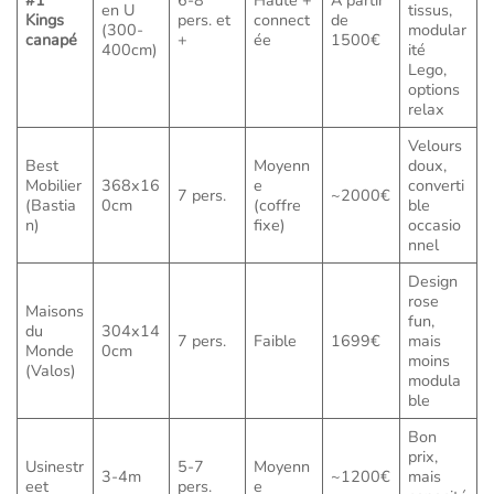
en U
tissus,
Kings
pers. et
connect
de
(300-
modular
canapé
+
ée
1500€
400cm)
ité
Lego,
options
relax
Velours
Best
Moyenn
doux,
Mobilier
368x16
e
converti
7 pers.
~2000€
(Bastia
0cm
(coffre
ble
n)
fixe)
occasio
nnel
Design
rose
Maisons
fun,
du
304x14
7 pers.
Faible
1699€
mais
Monde
0cm
moins
(Valos)
modula
ble
Bon
prix,
Usinestr
5-7
Moyenn
3-4m
~1200€
mais
eet
pers.
e