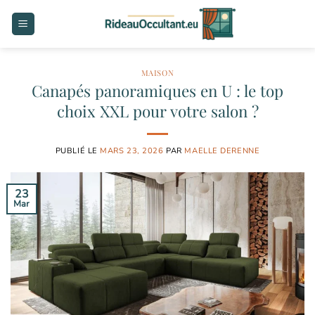
Passer
au
contenu
MAISON
Canapés panoramiques en U : le top
choix XXL pour votre salon ?
PUBLIÉ LE
MARS 23, 2026
PAR
MAELLE DERENNE
23
Mar