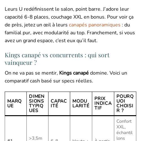
Leurs U redéfinissent le salon, point barre. J’adore leur
capacité 6-8 places, couchage XXL en bonus. Pour voir ça
de près, jetez un œil à leurs
canapés panoramiques
: du
familial pur, avec modularité au top. Franchement, si vous
avez un grand espace, c’est eux qu’il faut.
Kings canapé vs concurrents : qui sort
vainqueur ?
On ne va pas se mentir,
Kings canapé
domine. Voici un
comparatif cash basé sur specs réelles.
DIMEN
POURQ
PRIX
MARQ
SIONS
CAPAC
MODU
UOI
INDICA
UE
TYPIQ
ITÉ
LARITÉ
CHOISI
TIF
UES
R ?
Confort
XXL,
échantil
>3,5m
lons
#1
6-8
Haute +
À partir