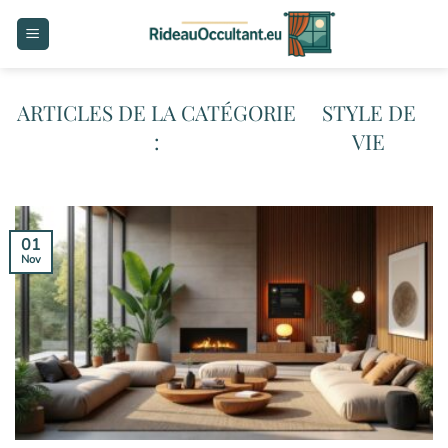
Passer
au
contenu
STYLE DE
VIE
01
Nov