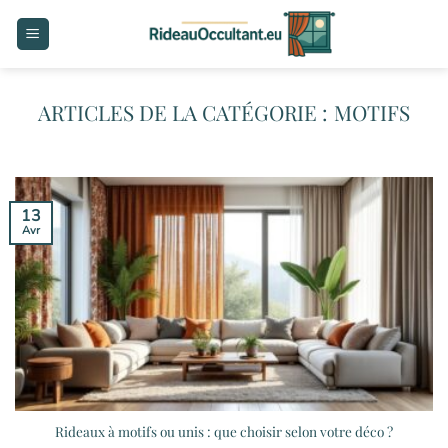
Passer
au
contenu
MOTIFS
13
Avr
Rideaux à motifs ou unis : que choisir selon votre déco ?