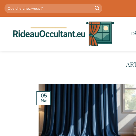
Passer
au
contenu
D
05
Mar